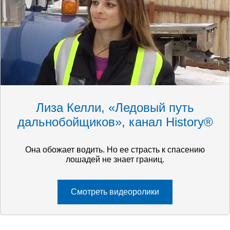
Лиза Келли, «Ледовый путь
дальнобойщиков», канал History®
Она обожает водить. Но ее страсть к спасению
лошадей не знает границ.
Смотреть видеоролики