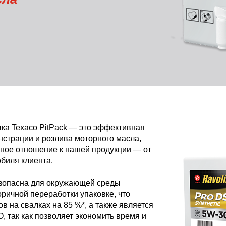
VARTECH
Texaco VARTECH
Основные сведения о лаковых
отложениях
Лаковые отложения в компрессорах
Лаковые отложения в турбинах
ка Texaco PitPack — это эффективная
нстрации и розлива моторного масла,
ное отношение к нашей продукции — от
обиля клиента.
езопасна для окружающей среды
оричной переработки упаковке, что
в на свалках на 85 %*, а также является
 так как позволяет экономить время и