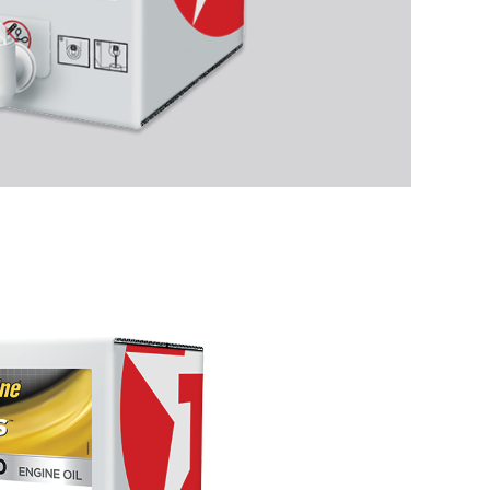
Вам также может быть
предприятии...
интересно:
Закрыть
Решение задач
современной
строительной отрасли
Решение задач
современного
сельского хозяйства
Закрыть
Закрыть
Закрыть