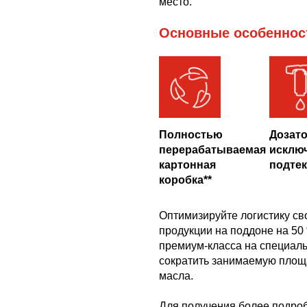
место.
Основные особеннос
Полностью
Дозато
перерабатываемая
исклю
картонная
подте
коробка**
Оптимизируйте логистику св
продукции на поддоне на 50
премиум-класса на специаль
сократить занимаемую площ
масла.
Для получения более подро