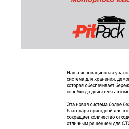
промышленность
продукта
Выработка энергии
Havoline
Легковые автомобили/
Внутренние морские перевозки
Почему Havoline?
транспортные средства для 
активного отдыха и 
Нефтегазодобывающее оборудование
Наследие Havoline
оборудование
Промышленное оборудование
Часто задаваемые вопросы о
Havoline
Прочее
Большегрузные транспортные 
средства с дизельными 
Специализированные продукты
Texaco
двигателями и оборудование
Наша инновационная упаков
Texaco PitPack
система для хранения, демо
которая обеспечивает береж
Texaco EGX Antifreeze/Coolants
коробки до двигателя автом
Эта новая система более б
благодаря пригодной для вт
сокращает количество отходо
отличным решением для СТО,