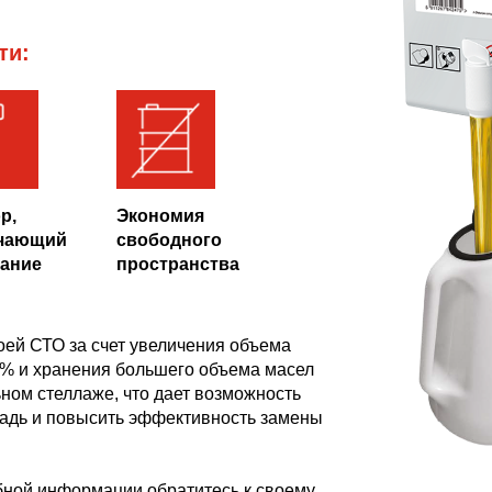
ти:
р,
Экономия
чающий
свободного
кание
пространства
оей СТО за счет увеличения объема
 % и хранения большего объема масел
ном стеллаже, что дает возможность
адь и повысить эффективность замены
бной информации обратитесь к своему