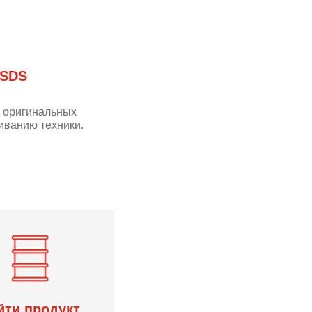
 SDS
м оригинальных
иванию техники.
йти продукт