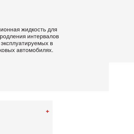
разработка
карьеров и
строительство
ионная жидкость для
продления интервалов
, эксплуатируемых в
гковых автомобилях.