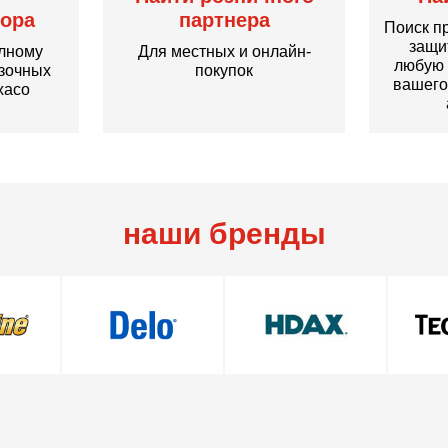
ора
партнера
Поиск п
защи
олному
Для местных и онлайн-
любую 
азочных
покупок
вашего
xaco
наши бренды