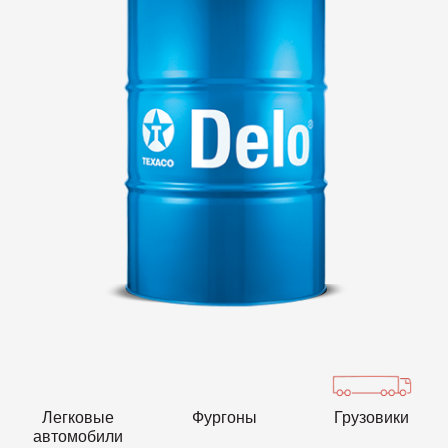
VARTECH
Texaco VARTECH
Основные сведения о лаковых
отложениях
Лаковые отложения в компрессорах
Лаковые отложения в турбинах
Легковые
Фургоны
Грузовики
автомобили