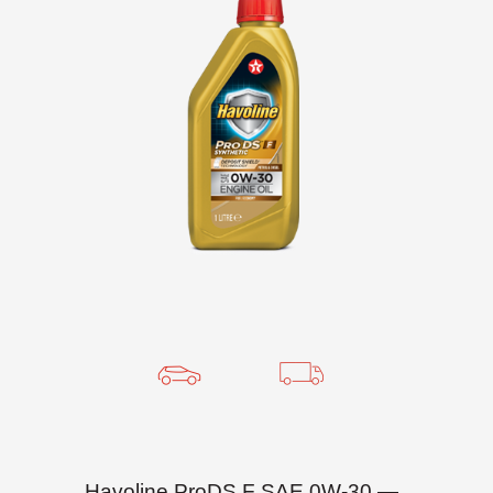
Havoline ProDS F SAE 0W-30 —