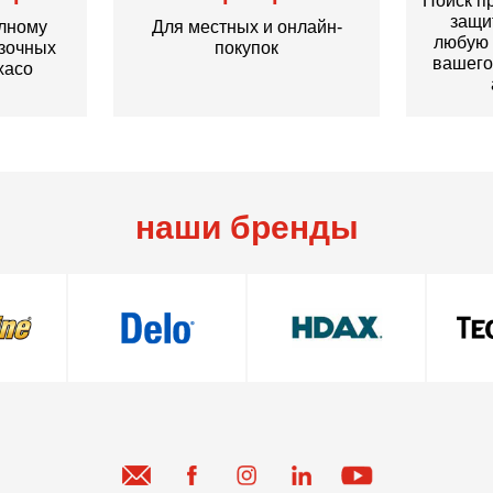
Поиск п
защи
олному
Для местных и онлайн-
любую 
азочных
покупок
вашего
xaco
наши бренды