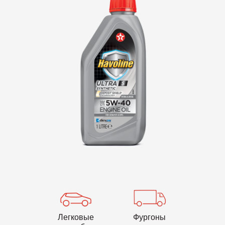
VARTECH
Texaco VARTECH
Основные сведения о лаковых
отложениях
Лаковые отложения в компрессорах
Лаковые отложения в турбинах
Легковые
Фургоны