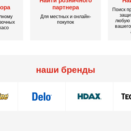
Найти розничного
На
ора
партнера
Поиск п
защи
олному
Для местных и онлайн-
любую 
азочных
покупок
вашего
xaco
наши бренды