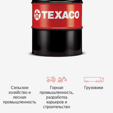
VARTECH
Texaco VARTECH
Основные сведения о лаковых
отложениях
Лаковые отложения в компрессорах
Лаковые отложения в турбинах
Сельское
Горная
Грузовики
хозяйство и
промышленность,
лесная
разработка
промышленность
карьеров и
строительство